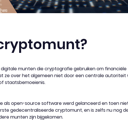
 cryptomunt?
gitale munten die cryptografie gebruiken om financiële t
t ze over het algemeen niet door een centrale autoritei
of staatsbemoeienis.
antie als open-source software werd gelanceerd en toen ni
ste gedecentraliseerde cryptomunt, en is zelfs nu nog d
dere munten zijn bijgekomen.