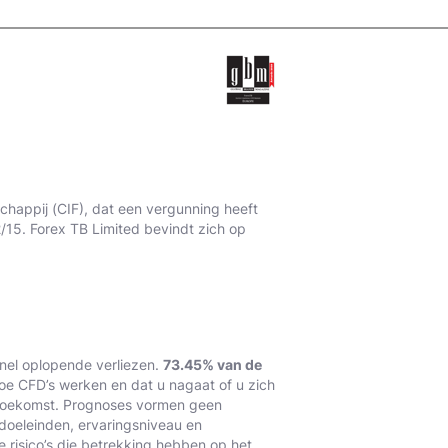
happij (CIF), dat een vergunning heeft
15. Forex TB Limited bevindt zich op
nel oplopende verliezen.
73.45% van de
hoe CFD’s werken en dat u nagaat of u zich
e toekomst. Prognoses vormen geen
sdoeleinden, ervaringsniveau en
e risico’s die betrekking hebben op het