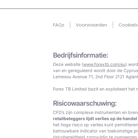
FAQs
Voorwaarden
Cookieb
Bedrijfsinformatie:
Deze website (
www.forextb.com/eu
) word
van en gereguleerd wordt door de Cyprus
Lemesou Avenue 71, 2nd Floor 2121 Aglant
Forex TB Limited bezit en exploiteert het 
Risicowaarschuwing:
CFD’s zijn complexe instrumenten en bre
retailbeleggers lijdt verlies op de hande
het hoge risico op verlies kunt permitte
betrouwbare indicator van toekomstige pre
risicobereidheid zorgvuldig te overwegen. 