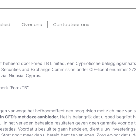
eleid
Over ons
Contacteer ons
t beheerd door Forex TB Limited, een Cypriotische beleggingsmaatsc
 Securities and Exchange Commission onder CIF-licentienummer 272/
zia, Nicosia, Cyprus.
merk “ForexTB”.
ngen vanwege het hefboomeffect een hoog risico met zich mee van s
l in CFD’s met deze aanbieder.
Het is belangrijk dat u goed begrijpt 
ren. In het verleden behaalde resultaten geven geen garantie voor d
staties. Voordat u besluit te gaan handelen, dient u uw investering
Stort nooit meer dan u bereid bent te verliezen. Zorg ervoor dat u d