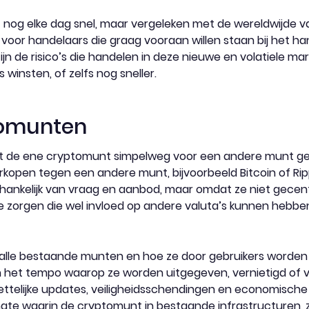
nog elke dag snel, maar vergeleken met de wereldwijde v
zijn voor handelaars die graag vooraan willen staan bij het
jn de risico’s die handelen in deze nieuwe en volatiele mar
 winsten, of zelfs nog sneller.
tomunten
t de ene cryptomunt simpelweg voor een andere munt gerui
kopen tegen een andere munt, bijvoorbeeld Bitcoin of Rip
nkelijk van vraag en aanbod, maar omdat ze niet gecentra
he zorgen die wel invloed op andere valuta’s kunnen hebbe
alle bestaande munten en hoe ze door gebruikers worde
het tempo waarop ze worden uitgegeven, vernietigd of v
ttelijke updates, veiligheidsschendingen en economische t
te waarin de cryptomunt in bestaande infrastructuren,