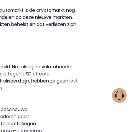
alutamarkt is de cryptomarkt nog
 handelen op deze nieuwe markten.
kten behelst en dat verliezen zich
ld. Net als bij de valutahandel
ple tegen USD of euro.
liseerd zijn, hebben ze geen last
n.
n beschouwd.
erloren gaan.
eleurstellingen.
 zoals e-commerce