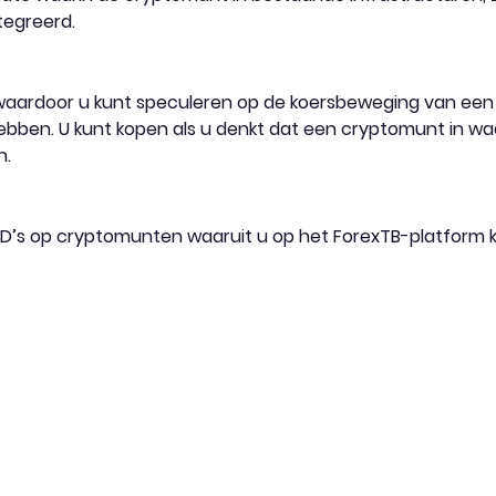
tegreerd.
, waardoor u kunt speculeren op de koersbeweging van ee
bben. U kunt kopen als u denkt dat een cryptomunt in waar
n.
CFD’s op cryptomunten waaruit u op het ForexTB-platform k