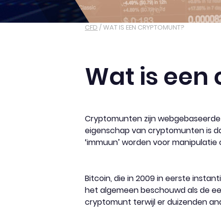
CFD
/
WAT IS EEN CRYPTOMUNT?
Wat is een
Cryptomunten zijn webgebaseerde di
eigenschap van cryptomunten is da
‘immuun’ worden voor manipulatie 
Bitcoin, die in 2009 in eerste inst
het algemeen beschouwd als de eer
cryptomunt terwijl er duizenden an