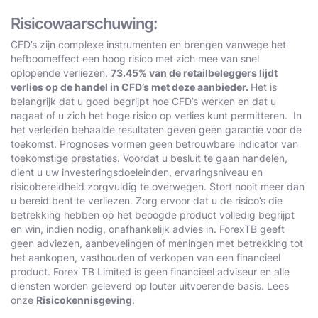
Risicowaarschuwing:
CFD’s zijn complexe instrumenten en brengen vanwege het
hefboomeffect een hoog risico met zich mee van snel
oplopende verliezen.
73.45% van de retailbeleggers lijdt
verlies op de handel in CFD’s met deze aanbieder.
Het is
belangrijk dat u goed begrijpt hoe CFD’s werken en dat u
nagaat of u zich het hoge risico op verlies kunt permitteren. In
het verleden behaalde resultaten geven geen garantie voor de
toekomst. Prognoses vormen geen betrouwbare indicator van
toekomstige prestaties. Voordat u besluit te gaan handelen,
dient u uw investeringsdoeleinden, ervaringsniveau en
risicobereidheid zorgvuldig te overwegen. Stort nooit meer dan
u bereid bent te verliezen. Zorg ervoor dat u de risico’s die
betrekking hebben op het beoogde product volledig begrijpt
en win, indien nodig, onafhankelijk advies in. ForexTB geeft
geen adviezen, aanbevelingen of meningen met betrekking tot
het aankopen, vasthouden of verkopen van een financieel
product. Forex TB Limited is geen financieel adviseur en alle
diensten worden geleverd op louter uitvoerende basis. Lees
onze
Risicokennisgeving
.