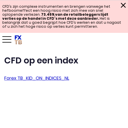
CFD’s zijn complexe instrumenten en brengen vanwege het
hefboomeffect een hoog risico met zich mee van snel
oplopende verliezen.
73.45% van de retailbeleggers lijdt
verlies op de handel in CFD’s met deze aanbieder.
Het is
belangrijk dat u goed begrijpt hoe CFD’s werken en dat u nagaat
of u zich het hoge risico op verlies kunt permitteren.
CFD op een index
Forex TB_KID_ON_INDICES_NL