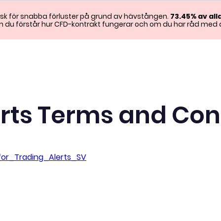
isk för snabba förluster på grund av hävstången.
73.45%
av al
om du förstår hur CFD-kontrakt fungerar och om du har råd med d
erts Terms and Con
or_Trading_Alerts_SV