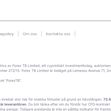
iepolicy
Om oss
Kontakta oss
drivs av Forex TB Limited, ett cypriotiskt investmentbolag, auktorise
er 272/15. Forex TB Limited är beläget på Lemesou Avenue 71, 2nd 
et “ForexTB”.
innebär stor risk för snabba förluster på grund av hävstången.
73.4
är leverantören
. Du bör tänka efter om du förstår hur CFD-kontrak
ina pengar. Tidigare prestanda är inte en pålitlig indikator för framtid