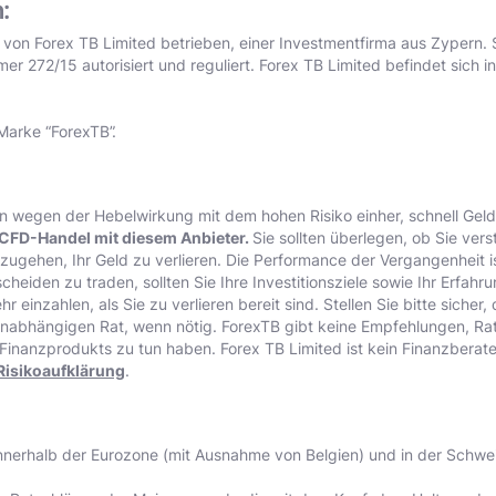
:
d von Forex TB Limited betrieben, einer Investmentfirma aus Zypern. 
 272/15 autorisiert und reguliert. Forex TB Limited befindet sich i
Marke “ForexTB”.
wegen der Hebelwirkung mit dem hohen Risiko einher, schnell Geld 
 CFD-Handel mit diesem Anbieter.
Sie sollten überlegen, ob Sie ver
nzugehen, Ihr Geld zu verlieren. Die Performance der Vergangenheit is
cheiden zu traden, sollten Sie Ihre Investitionsziele sowie Ihr Erfahr
r einzahlen, als Sie zu verlieren bereit sind. Stellen Sie bitte siche
unabhängigen Rat, wenn nötig. ForexTB gibt keine Empfehlungen, R
inanzprodukts zu tun haben. Forex TB Limited ist kein Finanzberater 
Risikoaufklärung
.
innerhalb der Eurozone (mit Ausnahme von Belgien) und in der Schwe