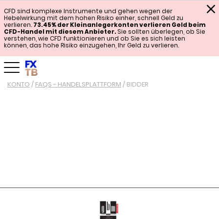
CFD sind komplexe Instrumente und gehen wegen der
Hebelwirkung mit dem hohen Risiko einher, schnell Geld zu
verlieren.
73.45% der Kleinanlegerkonten verlieren Geld beim
CFD-Handel mit diesem Anbieter.
Sie sollten überlegen, ob Sie
verstehen, wie CFD funktionieren und ob Sie es sich leisten
können, das hohe Risiko einzugehen, Ihr Geld zu verlieren.
KONTO
/
FAQS - HANDELSPLATTFORM
/
BIDDER