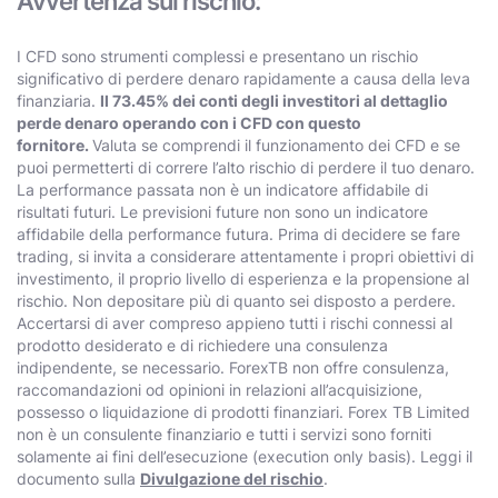
Avvertenza sul rischio:
I CFD sono strumenti complessi e presentano un rischio
significativo di perdere denaro rapidamente a causa della leva
finanziaria.
Il 73.45% dei conti degli investitori al dettaglio
perde denaro operando con i CFD con questo
fornitore.
Valuta se comprendi il funzionamento dei CFD e se
puoi permetterti di correre l’alto rischio di perdere il tuo denaro.
La performance passata non è un indicatore affidabile di
risultati futuri. Le previsioni future non sono un indicatore
affidabile della performance futura. Prima di decidere se fare
trading, si invita a considerare attentamente i propri obiettivi di
investimento, il proprio livello di esperienza e la propensione al
rischio. Non depositare più di quanto sei disposto a perdere.
Accertarsi di aver compreso appieno tutti i rischi connessi al
prodotto desiderato e di richiedere una consulenza
indipendente, se necessario. ForexTB non offre consulenza,
raccomandazioni od opinioni in relazioni all’acquisizione,
possesso o liquidazione di prodotti finanziari. Forex TB Limited
non è un consulente finanziario e tutti i servizi sono forniti
solamente ai fini dell’esecuzione (execution only basis). Leggi il
documento sulla
Divulgazione del rischio
.