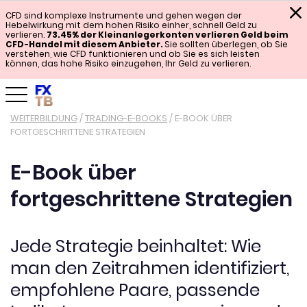
CFD sind komplexe Instrumente und gehen wegen der
Hebelwirkung mit dem hohen Risiko einher, schnell Geld zu
verlieren.
73.45% der Kleinanlegerkonten verlieren Geld beim
CFD-Handel mit diesem Anbieter.
Sie sollten überlegen, ob Sie
verstehen, wie CFD funktionieren und ob Sie es sich leisten
können, das hohe Risiko einzugehen, Ihr Geld zu verlieren.
WEITERBILDUNG
/
TRADING-E-BOOKS
/
E-BOOK ÜBER
FORTGESCHRITTENE STRATEGIEN
E-Book über
fortgeschrittene Strategien
Jede Strategie beinhaltet: Wie
man den Zeitrahmen identifiziert,
empfohlene Paare, passende