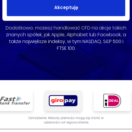
ForexTB możesz wejść na globalne rynki, handlując
CFD na Forex, np. EUR/USD, GBP/USD lub na towary,
Akceptuję
takie jak złoto, srebro lub ropa naftowa.
Dodatkowo, możesz handlować CFD na akcje takich
znanych spółek, jak Apple, Alphabet lub Facebook, a
także największe indeksy, w tym NASDAQ, S&P 500 i
FTSE 100.
Ostrzeżenie: Metody płatności mogą się różnić w
zależności od regionu klienta