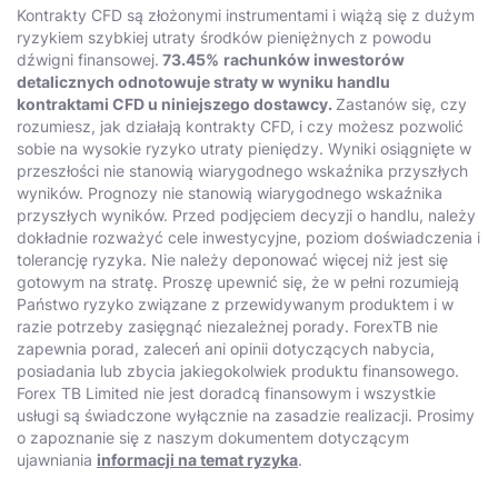
Kontrakty CFD są złożonymi instrumentami i wiążą się z dużym
ryzykiem szybkiej utraty środków pieniężnych z powodu
dźwigni finansowej.
73.45%
rachunków inwestorów
detalicznych odnotowuje straty w wyniku handlu
kontraktami CFD u niniejszego dostawcy.
Zastanów się, czy
rozumiesz, jak działają kontrakty CFD, i czy możesz pozwolić
sobie na wysokie ryzyko utraty pieniędzy. Wyniki osiągnięte w
przeszłości nie stanowią wiarygodnego wskaźnika przyszłych
wyników. Prognozy nie stanowią wiarygodnego wskaźnika
przyszłych wyników. Przed podjęciem decyzji o handlu, należy
dokładnie rozważyć cele inwestycyjne, poziom doświadczenia i
tolerancję ryzyka. Nie należy deponować więcej niż jest się
gotowym na stratę. Proszę upewnić się, że w pełni rozumieją
Państwo ryzyko związane z przewidywanym produktem i w
razie potrzeby zasięgnąć niezależnej porady. ForexTB nie
zapewnia porad, zaleceń ani opinii dotyczących nabycia,
posiadania lub zbycia jakiegokolwiek produktu finansowego.
Forex TB Limited nie jest doradcą finansowym i wszystkie
usługi są świadczone wyłącznie na zasadzie realizacji. Prosimy
o zapoznanie się z naszym dokumentem dotyczącym
ujawniania
informacji na temat ryzyka
.