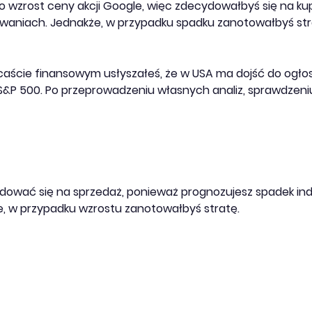
wzrost ceny akcji Google, więc zdecydowałbyś się na kupno
waniach. Jednakże, w przypadku spadku zanotowałbyś strat
caście finansowym usłyszałeś, że w USA ma dojść do ogło
&P 500. Po przeprowadzeniu własnych analiz, sprawdzeni
wać się na sprzedaż, ponieważ prognozujesz spadek indek
e, w przypadku wzrostu zanotowałbyś stratę.