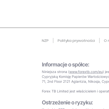
NZP
Polityka prywatności
O 
Informacje o spółce:
Niniejsza strona (
www.forextb.com/eu
) j
Cypryjską Komisję Papierów Wartościowyc
71, 2nd Floor 2121 Aglantzia, Nikosja, Cypr
Forex TB Limited jest właścicielem i opera
Ostrzeżenie o ryzyku: