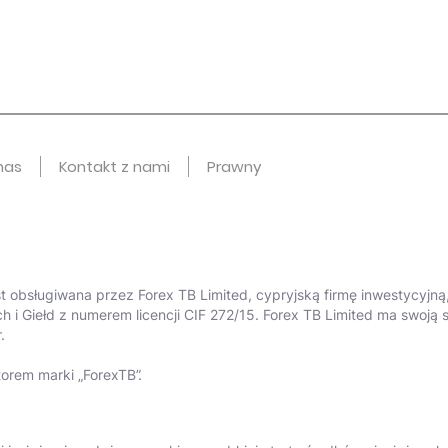
nas
Kontakt z nami
Prawny
est obsługiwana przez Forex TB Limited, cypryjską firmę inwestycyj
h i Giełd z numerem licencji CIF 272/15. Forex TB Limited ma swoj
.
torem marki „ForexTB”.