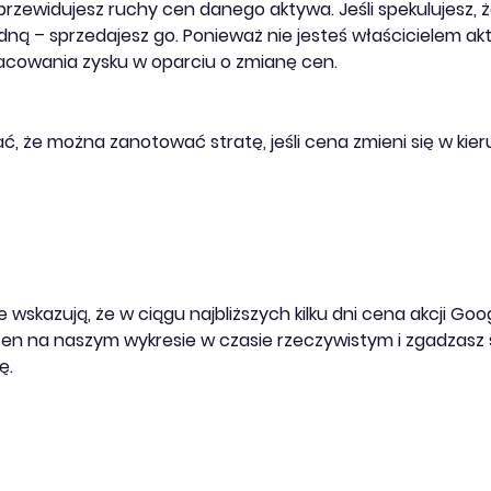
przewidujesz ruchy cen danego aktywa. Jeśli spekulujesz, 
padną – sprzedajesz go. Ponieważ nie jesteś właścicielem 
acowania zysku w oparciu o zmianę cen.
, że można zanotować stratę, jeśli cena zmieni się w ki
óre wskazują, że w ciągu najbliższych kilku dni cena akcji G
en na naszym wykresie w czasie rzeczywistym i zgadzasz si
ę.