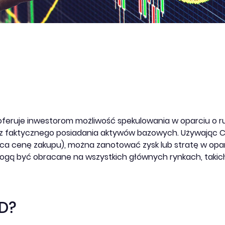
 oferuje inwestorom możliwość spekulowania w oparciu o 
ez faktycznego posiadania aktywów bazowych. Używając 
ąca cenę zakupu), można zanotować zysk lub stratę w op
gą być obracane na wszystkich głównych rynkach, takich ja
D?