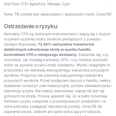
2nd Floor 2121 Aglantzia, Nikosja, Cypr.
Forex TB Limited jest właścicielem i operatorem marki „ForexTB”.
Ostrzeżenie o ryzyku:
Kontrakty CFD są złożonymi instrumentami i wiążą się z dużym
ryzykiem szybkiej utraty środków pieniężnych z powodu
dźwigni finansowej.
73.45%
rachunków inwestorów
detalicznych odnotowuje straty w wyniku handlu
kontraktami CFD u niniejszego dostawcy.
Zastanów się, czy
rozumiesz, jak działają kontrakty CFD, i czy możesz pozwolić
sobie na wysokie ryzyko utraty pieniędzy. Wyniki osiągnięte w
przeszłości nie stanowią wiarygodnego wskaźnika przyszłych
wyników. Prognozy nie stanowią wiarygodnego wskaźnika
przyszłych wyników. Przed podjęciem decyzji o handlu, należy
dokładnie rozważyć cele inwestycyjne, poziom doświadczenia i
tolerancję ryzyka. Nie należy deponować więcej niż jest się
gotowym na stratę. Proszę upewnić się, że w pełni rozumieją
Państwo ryzyko związane z przewidywanym produktem i w
razie potrzeby zasięgnąć niezależnej porady. ForexTB nie
zapewnia porad, zaleceń ani opinii dotyczących nabycia,