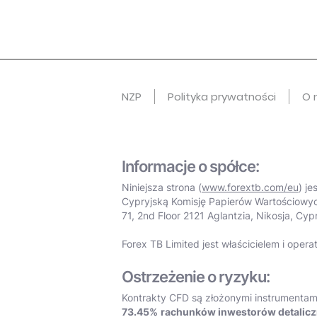
NZP
Polityka prywatności
O 
Informacje o spółce:
Niniejsza strona (
www.forextb.com/eu
) j
Cypryjską Komisję Papierów Wartościowyc
71, 2nd Floor 2121 Aglantzia, Nikosja, Cypr
Forex TB Limited jest właścicielem i opera
Ostrzeżenie o ryzyku:
Kontrakty CFD są złożonymi instrumentami
73.45%
rachunków inwestorów detalicz