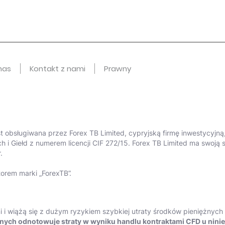
nas
Kontakt z nami
Prawny
est obsługiwana przez Forex TB Limited, cypryjską firmę inwestycyj
h i Giełd z numerem licencji CIF 272/15. Forex TB Limited ma swoj
.
torem marki „ForexTB”.
 i wiążą się z dużym ryzykiem szybkiej utraty środków pieniężnych
nych odnotowuje straty w wyniku handlu kontraktami CFD u nini