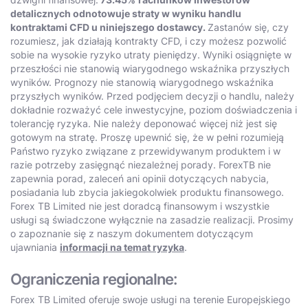
detalicznych odnotowuje straty w wyniku handlu
kontraktami CFD u niniejszego dostawcy.
Zastanów się, czy
rozumiesz, jak działają kontrakty CFD, i czy możesz pozwolić
sobie na wysokie ryzyko utraty pieniędzy. Wyniki osiągnięte w
przeszłości nie stanowią wiarygodnego wskaźnika przyszłych
wyników. Prognozy nie stanowią wiarygodnego wskaźnika
przyszłych wyników. Przed podjęciem decyzji o handlu, należy
dokładnie rozważyć cele inwestycyjne, poziom doświadczenia i
tolerancję ryzyka. Nie należy deponować więcej niż jest się
gotowym na stratę. Proszę upewnić się, że w pełni rozumieją
Państwo ryzyko związane z przewidywanym produktem i w
razie potrzeby zasięgnąć niezależnej porady. ForexTB nie
zapewnia porad, zaleceń ani opinii dotyczących nabycia,
posiadania lub zbycia jakiegokolwiek produktu finansowego.
Forex TB Limited nie jest doradcą finansowym i wszystkie
usługi są świadczone wyłącznie na zasadzie realizacji. Prosimy
o zapoznanie się z naszym dokumentem dotyczącym
ujawniania
informacji na temat ryzyka
.
Ograniczenia regionalne:
Forex TB Limited oferuje swoje usługi na terenie Europejskiego