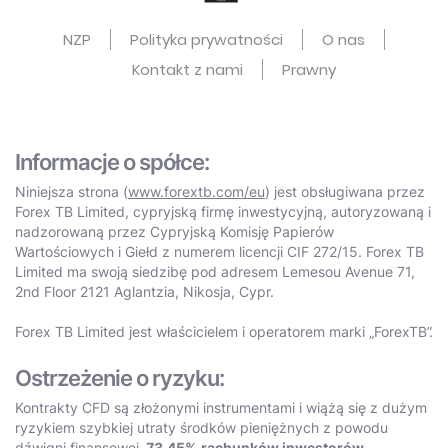
NZP
Polityka prywatności
O nas
Kontakt z nami
Prawny
Informacje o spółce:
Niniejsza strona (
www.forextb.com/eu
) jest obsługiwana przez
Forex TB Limited, cypryjską firmę inwestycyjną, autoryzowaną i
nadzorowaną przez Cypryjską Komisję Papierów
Wartościowych i Giełd z numerem licencji CIF 272/15. Forex TB
Limited ma swoją siedzibę pod adresem Lemesou Avenue 71,
2nd Floor 2121 Aglantzia, Nikosja, Cypr.
Forex TB Limited jest właścicielem i operatorem marki „ForexTB”.
Ostrzeżenie o ryzyku:
Kontrakty CFD są złożonymi instrumentami i wiążą się z dużym
ryzykiem szybkiej utraty środków pieniężnych z powodu
dźwigni finansowej.
73.45%
rachunków inwestorów