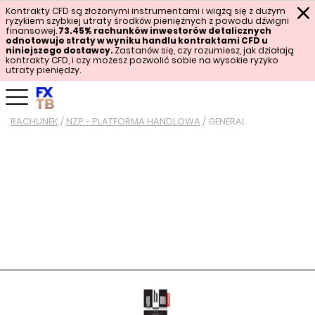
Kontrakty CFD są złożonymi instrumentami i wiążą się z dużym
ryzykiem szybkiej utraty środków pieniężnych z powodu dźwigni
finansowej.
73.45%
rachunków inwestorów detalicznych
odnotowuje straty w wyniku handlu kontraktami CFD u
niniejszego dostawcy.
Zastanów się, czy rozumiesz, jak działają
kontrakty CFD, i czy możesz pozwolić sobie na wysokie ryzyko
utraty pieniędzy.
RACHUNEK
/
NZP - PLATFORMA HANDLOWA
/
GENERAL