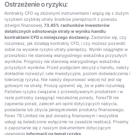
Ostrzeżenie o ryzyku:
Kontrakty CFD są złożonymi instrumentami i wiążą się z dużym
ryzykiem szybkiej utraty środków pieniężnych z powodu
dźwigni finansowej.
73.45%
rachunków inwestorów
detalicznych odnotowuje straty w wyniku handlu
kontraktami CFD u niniejszego dostawcy.
Zastanów się, czy
rozumiesz, jak działają kontrakty CFD, i czy możesz pozwolić
sobie na wysokie ryzyko utraty pieniędzy. Wyniki osiągnięte w
przeszłości nie stanowią wiarygodnego wskaźnika przyszłych
wyników. Prognozy nie stanowią wiarygodnego wskaźnika
przyszłych wyników. Przed podjęciem decyzji o handlu, należy
dokładnie rozważyć cele inwestycyjne, poziom doświadczenia i
tolerancję ryzyka. Nie należy deponować więcej niż jest się
gotowym na stratę. Proszę upewnić się, że w pełni rozumieją
Państwo ryzyko związane z przewidywanym produktem i w
razie potrzeby zasięgnąć niezależnej porady. ForexTB nie
zapewnia porad, zaleceń ani opinii dotyczących nabycia,
posiadania lub zbycia jakiegokolwiek produktu finansowego.
Forex TB Limited nie jest doradcą finansowym i wszystkie
usługi są świadczone wyłącznie na zasadzie realizacji. Prosimy
o zapoznanie się z naszym dokumentem dotyczącym
ujawniania
informacji na temat ryzyka
.