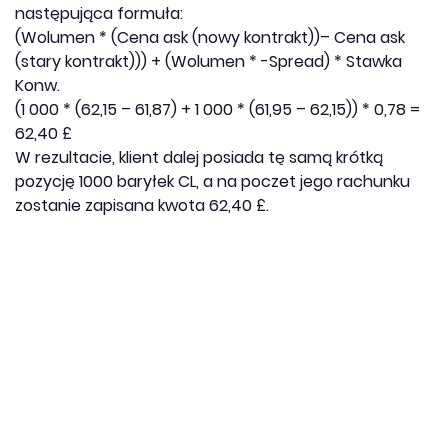
następująca formuła:
(Wolumen * (Cena ask (nowy kontrakt))– Cena ask
(stary kontrakt))) + (Wolumen * -Spread) * Stawka
Konw.
(1 000 * (62,15 – 61,87) + 1 000 * (61,95 – 62,15)) * 0,78 =
62,40 £
W rezultacie, klient dalej posiada tę samą krótką
pozycję 1000 baryłek CL, a na poczet jego rachunku
zostanie zapisana kwota 62,40 £.