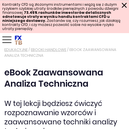
Kontrakty CFD są złożonymi instrumentami i wiążą się z dużym
ryzykiem szybkiej utraty środków pieniężnych z powodu dźwigni
finansowej.
73.45%
rachunków inwestorów detalicznych
odnotowuje straty w wyniku handlu kontraktami CFD u
niniejszego dostawcy.
Zastanów się, czy rozumiesz, jak działają
kontrakty CFD, i czy możesz pozwolić sobie na wysokie ryzyko
utraty pieniędzy.
EDUKACYJNE
/
EBOOKI HANDLOWE
/
EBOOK ZAAWANSOWANA
ANALIZA TECHNICZNA
eBook Zaawansowana
Analiza Techniczna
W tej lekcji będziesz ćwiczyć
rozpoznawanie wzorców i
zaawansowane techniki analizy