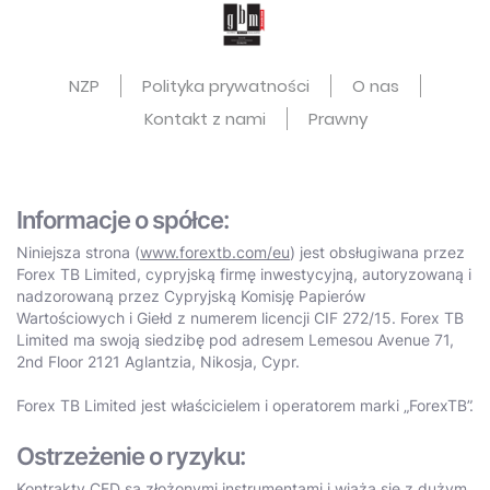
NZP
Polityka prywatności
O nas
Kontakt z nami
Prawny
Informacje o spółce:
Niniejsza strona (
www.forextb.com/eu
) jest obsługiwana przez
Forex TB Limited, cypryjską firmę inwestycyjną, autoryzowaną i
nadzorowaną przez Cypryjską Komisję Papierów
Wartościowych i Giełd z numerem licencji CIF 272/15. Forex TB
Limited ma swoją siedzibę pod adresem Lemesou Avenue 71,
2nd Floor 2121 Aglantzia, Nikosja, Cypr.
Forex TB Limited jest właścicielem i operatorem marki „ForexTB”.
Ostrzeżenie o ryzyku:
Kontrakty CFD są złożonymi instrumentami i wiążą się z dużym