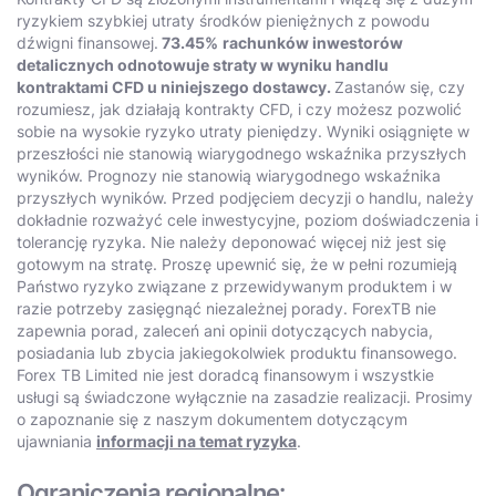
ryzykiem szybkiej utraty środków pieniężnych z powodu
dźwigni finansowej.
73.45%
rachunków inwestorów
detalicznych odnotowuje straty w wyniku handlu
kontraktami CFD u niniejszego dostawcy.
Zastanów się, czy
rozumiesz, jak działają kontrakty CFD, i czy możesz pozwolić
sobie na wysokie ryzyko utraty pieniędzy. Wyniki osiągnięte w
przeszłości nie stanowią wiarygodnego wskaźnika przyszłych
wyników. Prognozy nie stanowią wiarygodnego wskaźnika
przyszłych wyników. Przed podjęciem decyzji o handlu, należy
dokładnie rozważyć cele inwestycyjne, poziom doświadczenia i
tolerancję ryzyka. Nie należy deponować więcej niż jest się
gotowym na stratę. Proszę upewnić się, że w pełni rozumieją
Państwo ryzyko związane z przewidywanym produktem i w
razie potrzeby zasięgnąć niezależnej porady. ForexTB nie
zapewnia porad, zaleceń ani opinii dotyczących nabycia,
posiadania lub zbycia jakiegokolwiek produktu finansowego.
Forex TB Limited nie jest doradcą finansowym i wszystkie
usługi są świadczone wyłącznie na zasadzie realizacji. Prosimy
o zapoznanie się z naszym dokumentem dotyczącym
ujawniania
informacji na temat ryzyka
.
Ograniczenia regionalne: